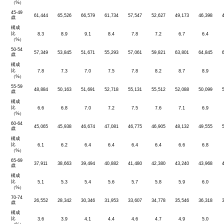
（%）
45-49
61,444
65,526
66,579
61,734
57,547
52,627
49,173
46,398
歳
構成
比
8.3
8.9
9.1
8.4
7.8
7.2
6.7
6.4
（%）
50-54
57,349
53,845
51,671
55,293
57,061
59,821
63,801
64,845
歳
構成
比
7.8
7.3
7.0
7.5
7.8
8.2
8.7
8.9
（%）
55-59
48,884
50,163
51,691
52,718
55,131
55,512
52,088
50,099
歳
構成
比
6.6
6.8
7.0
7.2
7.5
7.6
7.1
6.9
（%）
60-64
45,065
45,938
46,674
47,081
46,775
46,905
48,132
49,555
歳
構成
比
6.1
6.2
6.4
6.4
6.4
6.4
6.6
6.8
（%）
65-69
37,911
38,663
39,494
40,882
41,480
42,380
43,240
43,968
歳
構成
比
5.1
5.3
5.4
5.6
5.7
5.8
5.9
6.0
（%）
70-74
26,552
28,342
30,346
31,953
33,607
34,778
35,546
36,318
歳
構成
比
3.6
3.9
4.1
4.4
4.6
4.7
4.9
5.0