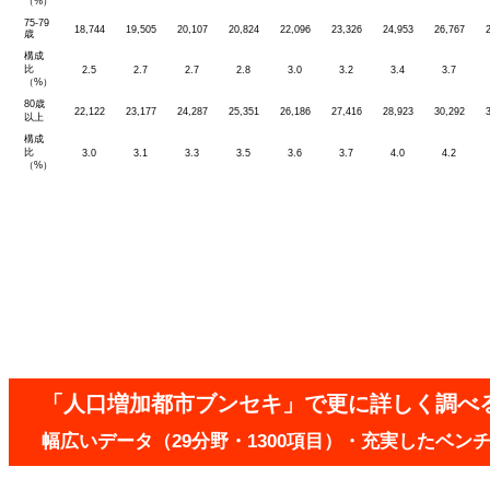
（%）
75-79
18,744
19,505
20,107
20,824
22,096
23,326
24,953
26,767
歳
構成
比
2.5
2.7
2.7
2.8
3.0
3.2
3.4
3.7
（%）
80歳
22,122
23,177
24,287
25,351
26,186
27,416
28,923
30,292
以上
構成
比
3.0
3.1
3.3
3.5
3.6
3.7
4.0
4.2
（%）
「人口増加都市ブンセキ」で更に詳しく調べ
幅広いデータ（29分野・1300項目）・充実したベ