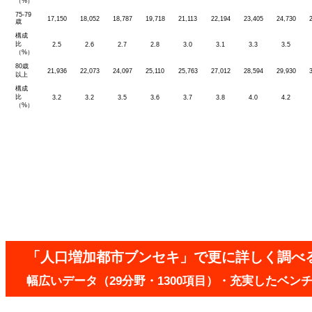
（%）
75-79
17,150
18,052
18,787
19,718
21,113
22,194
23,405
24,730
歳
構成
比
2.5
2.6
2.7
2.8
3.0
3.1
3.3
3.5
（%）
80歳
21,936
22,073
24,097
25,110
25,763
27,012
28,594
29,930
以上
構成
比
3.2
3.2
3.5
3.6
3.7
3.8
4.0
4.2
（%）
「人口増加都市ブンセキ」で更に詳しく調べ
幅広いデータ（29分野・1300項目）・充実したベ