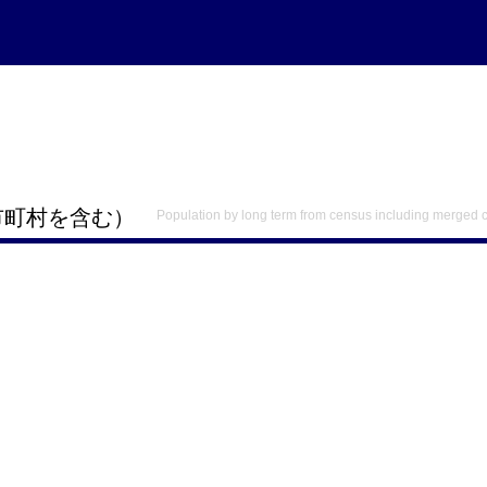
市町村を含む）
Population by long term from census including merged c