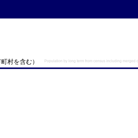
市町村を含む）
Population by long term from census including merged c