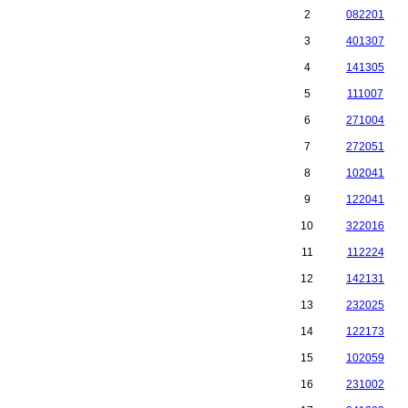
2
082201
3
401307
4
141305
5
111007
6
271004
7
272051
8
102041
9
122041
10
322016
11
112224
12
142131
13
232025
14
122173
15
102059
16
231002