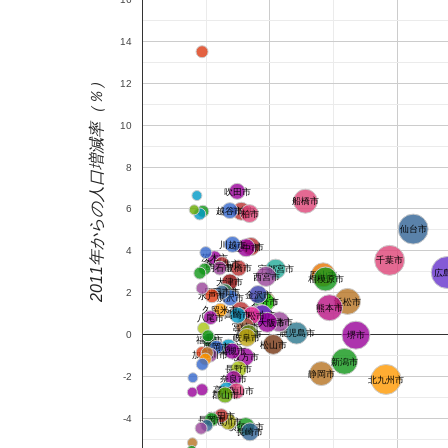
14
2011年からの人口増減率（％）
12
10
8
吹田市
船橋市
6
越谷市
岡崎市
柏市
仙台市
川越市
豊田市
豊中市
4
茨木市
千葉市
春日井市
明石市
豊橋市
宇都宮市
広
岡山市
西宮市
相模原市
大津市
那覇市
2
四日市市
金沢市
水戸市
所沢市
浜松市
倉敷市
大分市
熊本市
久留米市
一宮市
尼崎市
福山市
高崎市
高松市
八尾市
姫路市
東大阪市
宮崎市
鹿児島市
富山市
0
堺市
岐阜市
福井市
松山市
前橋市
盛岡市
高槻市
加古川市
枚方市
新潟市
長野市
静岡市
-2
奈良市
北九州市
高知市
和歌山市
郡山市
秋田市
-4
長岡市
旭川市
横須賀市
長崎市