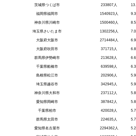
茨城県つくば市
233807人
13
福岡県福岡市
1540923人
9.
神奈川県川崎市
1500460人
8.
埼玉県さいたま市
1302256人
7.
大阪府大阪市
2714484人
6.
大阪府吹田市
371715人
6.
群馬県伊勢崎市
213628人
6.
千葉県船橋市
639598人
6.
島根県松江市
202906人
5.
埼玉県越谷市
342945人
5.
神奈川県大和市
237112人
5.
愛知県岡崎市
387842人
5.
千葉県柏市
420028人
5.
群馬県太田市
224635人
5.
愛知県名古屋市
2294362人
5.