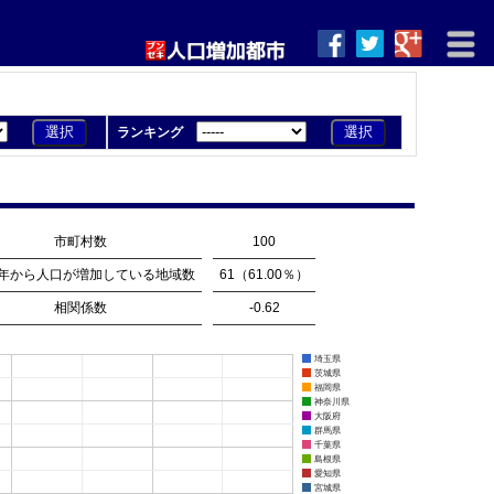
ランキング
市町村数
100
11年から人口が増加している地域数
61（61.00％）
相関係数
-0.62
埼玉県
茨城県
福岡県
神奈川県
大阪府
群馬県
千葉県
島根県
愛知県
宮城県