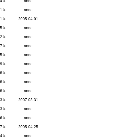
04％
none
31％
none
21％
2005-04-01
15％
none
92％
none
67％
none
55％
none
39％
none
28％
none
18％
none
18％
none
13％
2007-03-31
13％
none
06％
none
97％
2005-04-25
94％
none