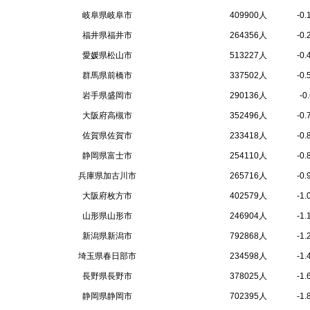
岐阜県岐阜市
409900人
-0
福井県福井市
264356人
-0
愛媛県松山市
513227人
-0
群馬県前橋市
337502人
-0
岩手県盛岡市
290136人
-0
大阪府高槻市
352496人
-0
佐賀県佐賀市
233418人
-0
静岡県富士市
254110人
-0
兵庫県加古川市
265716人
-0
大阪府枚方市
402579人
-1
山形県山形市
246904人
-1
新潟県新潟市
792868人
-1
埼玉県春日部市
234598人
-1
長野県長野市
378025人
-1
静岡県静岡市
702395人
-1