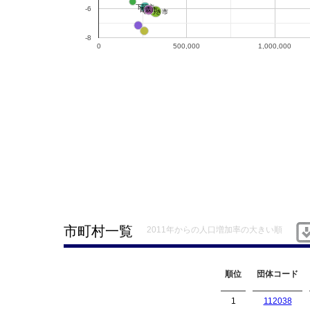
下関市
-6
青森市
いわき市
-8
0
500,000
1,000,000
市町村一覧
2011年からの人口増加率の大きい順
順位
団体コード
1
112038