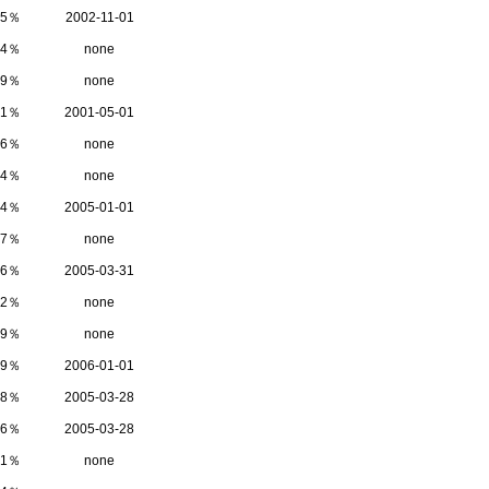
.5％
2002-11-01
34％
none
59％
none
01％
2001-05-01
96％
none
84％
none
64％
2005-01-01
37％
none
96％
2005-03-31
92％
none
89％
none
89％
2006-01-01
78％
2005-03-28
76％
2005-03-28
21％
none