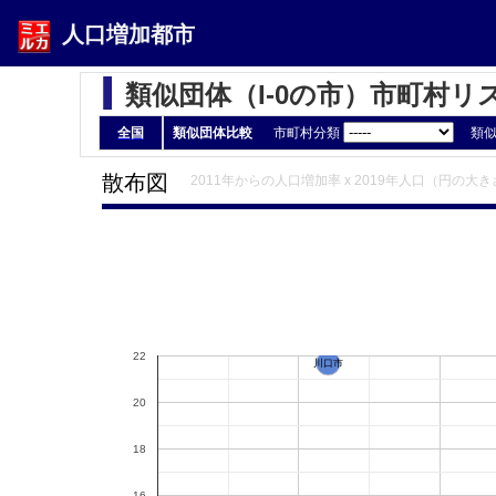
人口増加都市
類似団体（I-0の市）市町村リ
全国
類似団体比較
市町村分類
類
散布図
2011年からの人口増加率 x 2019年人口（円の大き
22
川口市
20
18
16