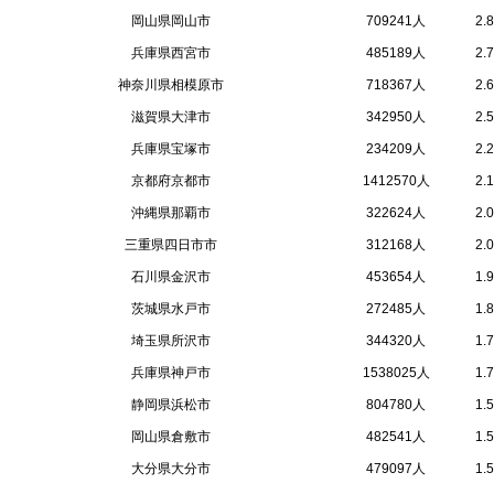
岡山県岡山市
709241人
2.
兵庫県西宮市
485189人
2.
神奈川県相模原市
718367人
2.
滋賀県大津市
342950人
2.
兵庫県宝塚市
234209人
2.
京都府京都市
1412570人
2.
沖縄県那覇市
322624人
2.
三重県四日市市
312168人
2.
石川県金沢市
453654人
1.
茨城県水戸市
272485人
1.
埼玉県所沢市
344320人
1.
兵庫県神戸市
1538025人
1.
静岡県浜松市
804780人
1.
岡山県倉敷市
482541人
1.
大分県大分市
479097人
1.