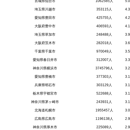
宮城県仙台市
1062585人
5.
埼玉県川越市
353115人
4.
愛知県豊田市
425755人
4.
大阪府豊中市
406593人
4.
埼玉県草加市
248488人
3.
大阪府茨木市
282018人
3.
千葉県千葉市
970049人
3.
愛知県春日井市
312007人
3.
神奈川県横浜市
3745796人
3.
愛知県豊橋市
377303人
3.
兵庫県明石市
303129人
3.
栃木県宇都宮市
522688人
3.
神奈川県茅ヶ崎市
243931人
3.
北海道札幌市
1955457人
3.
広島県広島市
1196138人
2.
神奈川県厚木市
225089人
2.