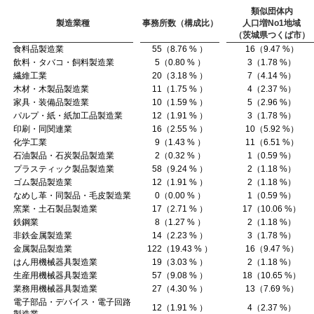
類似団体内
製造業種
事務所数（構成比）
人口増No1地域
（茨城県つくば市）
食料品製造業
55（8.76 % ）
16（9.47 %）
飲料・タバコ・飼料製造業
5（0.80 % ）
3（1.78 %）
繊維工業
20（3.18 % ）
7（4.14 %）
木材・木製品製造業
11（1.75 % ）
4（2.37 %）
家具・装備品製造業
10（1.59 % ）
5（2.96 %）
パルプ・紙・紙加工品製造業
12（1.91 % ）
3（1.78 %）
印刷・同関連業
16（2.55 % ）
10（5.92 %）
化学工業
9（1.43 % ）
11（6.51 %）
石油製品・石炭製品製造業
2（0.32 % ）
1（0.59 %）
プラスティック製品製造業
58（9.24 % ）
2（1.18 %）
ゴム製品製造業
12（1.91 % ）
2（1.18 %）
なめし革・同製品・毛皮製造業
0（0.00 % ）
1（0.59 %）
窯業・土石製品製造業
17（2.71 % ）
17（10.06 %）
鉄鋼業
8（1.27 % ）
2（1.18 %）
非鉄金属製造業
14（2.23 % ）
3（1.78 %）
金属製品製造業
122（19.43 % ）
16（9.47 %）
はん用機械器具製造業
19（3.03 % ）
2（1.18 %）
生産用機械器具製造業
57（9.08 % ）
18（10.65 %）
業務用機械器具製造業
27（4.30 % ）
13（7.69 %）
電子部品・デバイス・電子回路
12（1.91 % ）
4（2.37 %）