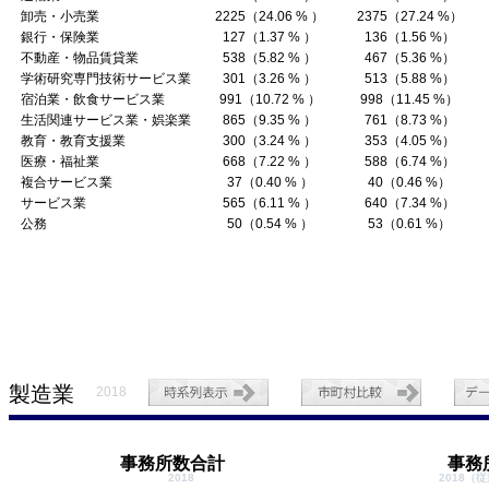
卸売・小売業
2225（24.06 % ）
2375（27.24 %）
銀行・保険業
127（1.37 % ）
136（1.56 %）
不動産・物品賃貸業
538（5.82 % ）
467（5.36 %）
学術研究専門技術サービス業
301（3.26 % ）
513（5.88 %）
宿泊業・飲食サービス業
991（10.72 % ）
998（11.45 %）
生活関連サービス業・娯楽業
865（9.35 % ）
761（8.73 %）
教育・教育支援業
300（3.24 % ）
353（4.05 %）
医療・福祉業
668（7.22 % ）
588（6.74 %）
複合サービス業
37（0.40 % ）
40（0.46 %）
サービス業
565（6.11 % ）
640（7.34 %）
公務
50（0.54 % ）
53（0.61 %）
製造業
2018
事務所数合計
事務
2018
2018（従