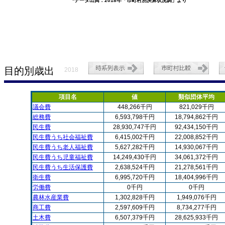
*データ出典：2018年「市町村別決算状況調」より
目的別歳出
2018
項目名
値
類似団体平均
議会費
448,266千円
821,029千円
総務費
6,593,798千円
18,794,862千円
民生費
28,930,747千円
92,434,150千円
民生費うち社会福祉費
6,415,002千円
22,008,852千円
民生費うち老人福祉費
5,627,282千円
14,930,067千円
民生費うち児童福祉費
14,249,430千円
34,061,372千円
民生費うち生活保護費
2,638,524千円
21,278,561千円
衛生費
6,995,720千円
18,404,996千円
労働費
0千円
0千円
農林水産業費
1,302,828千円
1,949,076千円
商工費
2,597,609千円
8,734,277千円
土木費
6,507,379千円
28,625,933千円