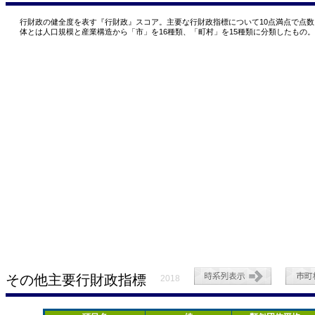
行財政の健全度を表す『行財政』スコア。主要な行財政指標について10点満点で点
体とは人口規模と産業構造から「市」を16種類、「町村」を15種類に分類したもの
その他主要行財政指標
2018