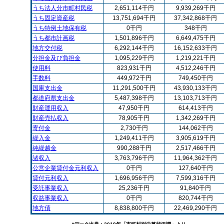
うち法人分市町村民税
2,651,114千円
9,939,269千円
うち固定資産税
13,751,694千円
37,342,868千円
うち特例土地保有税
0千円
348千円
うち都市計画税
1,501,896千円
6,649,475千円
地方交付税
6,292,144千円
16,152,633千円
分担金及び負担金
1,095,229千円
1,219,221千円
使用料
823,931千円
4,512,246千円
手数料
449,972千円
749,450千円
国庫支出金
11,291,500千円
43,930,133千円
都道府県支出金
5,487,398千円
13,103,713千円
財産運用収入
47,950千円
614,413千円
財産売払収入
78,905千円
1,342,269千円
寄付金
2,730千円
144,062千円
繰入金
1,249,411千円
3,905,619千円
純繰越金
990,288千円
2,517,466千円
諸収入
3,763,796千円
11,964,362千円
公営企業貸付金元利収入
0千円
127,640千円
貸付元利収入
1,696,956千円
7,599,316千円
受託事業収入
25,236千円
91,840千円
収益事業収入
0千円
820,744千円
地方債
8,838,800千円
22,469,290千円