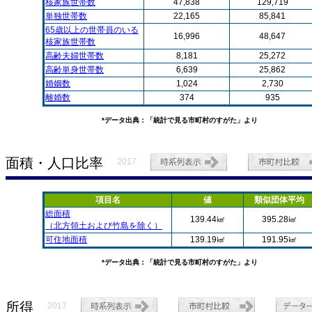
核家族世帯数
47,838
129,719
単独世帯数
22,165
85,841
65歳以上の世帯員のいる
16,996
48,647
核家族世帯数
高齢夫婦世帯数
8,181
25,272
高齢単身世帯数
6,639
25,862
婚姻数
1,024
2,730
離婚数
374
935
*データ出典：「統計で見る市町村のすがた」より
面積・人口比率
2017
項目名
値
類似団体平均
総面積
139.44㎢
395.28㎢
（北方領土および竹島を除く）
可住地面積
139.19㎢
191.95㎢
*データ出典：「統計で見る市町村のすがた」より
所得
2017