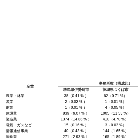
事務所数（構成比）
産業
群馬県伊勢崎市
茨城県つくば市
農業・林業
38（0.41 % ）
62（0.71 %）
漁業
2（0.02 % ）
1（0.01 %）
鉱業
1（0.01 % ）
4（0.05 %）
建設業
839（9.07 % ）
1005（11.53 %）
製造業
1374（14.86 % ）
410（4.70 %）
電気・ガスなど
15（0.16 % ）
3（0.03 %）
情報通信事業
40（0.43 % ）
144（1.65 %）
運輸業
271（2.93 % ）
165（1.89 %）