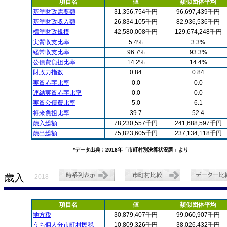
項目名
値
類似団体平均
基準財政需要額
31,356,754千円
96,697,439千円
基準財政収入額
26,834,105千円
82,936,536千円
標準財政規模
42,580,008千円
129,674,248千円
実質収支比率
5.4%
3.3%
経常収支比率
96.7%
93.3%
公債費負担比率
14.2%
14.4%
財政力指数
0.84
0.84
実質赤字比率
0.0
0.0
連結実質赤字比率
0.0
0.0
実質公債費比率
5.0
6.1
将来負担比率
39.7
52.4
歳入総額
78,230,557千円
241,688,597千円
歳出総額
75,823,605千円
237,134,118千円
*データ出典：2018年「市町村別決算状況調」より
歳入
2018
項目名
値
類似団体平均
地方税
30,879,407千円
99,060,907千円
うち個人分市町村民税
10,809,326千円
38,026,432千円