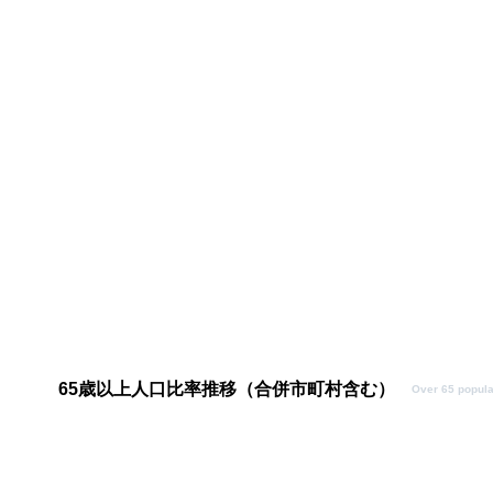
65歳以上人口比率推移（合併市町村含む）
Over 65 popula