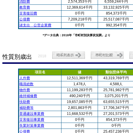
消防費
2,574,353千円
6,559,244千円
教育費
12,369,614千円
33,132,925千円
災害復旧費
0千円
854,373千円
公債費
7,209,218千円
25,517,087千円
諸支出 公営企業費
0千円
992,354千円
*データ出典：2018年「市町村別決算状況調」より
性質別歳出
2018
項目名
値
類似団体平均
人件費
12,511,369千円
43,319,769千円
職員総数
1,478人
4,588人
物件費
11,199,283千円
25,781,982千円
維持補修費
490,240千円
3,075,201千円
扶助費
19,657,085千円
63,655,515千円
補助費等
2,801,863千円
17,706,347千円
普通建設事業費
11,668,532千円
27,201,573千円
災害復旧事業費
0千円
854,373千円
失業対策事業費
0千円
0千円
公債費
0千円
25,457,236千円