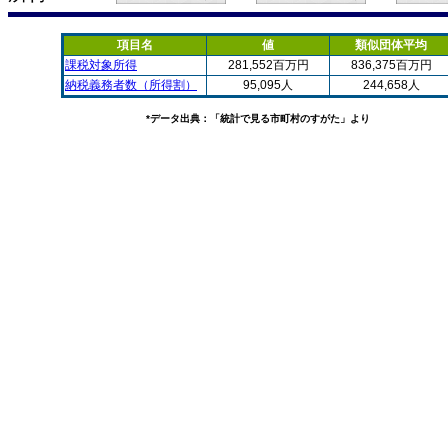
項目名
値
類似団体平均
課税対象所得
281,552百万円
836,375百万円
納税義務者数（所得割）
95,095人
244,658人
*データ出典：「統計で見る市町村のすがた」より