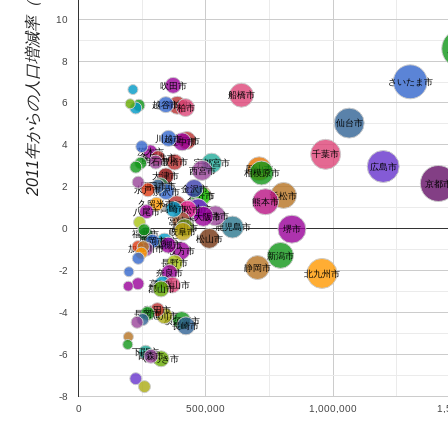
2011年からの人口増減率（％）
10
8
さいたま市
吹田市
船橋市
6
越谷市
岡崎市
柏市
仙台市
川越市
豊田市
豊中市
4
茨木市
千葉市
春日井市
明石市
豊橋市
宇都宮市
広島市
岡山市
西宮市
相模原市
大津市
京都
那覇市
2
四日市市
金沢市
水戸市
所沢市
浜松市
倉敷市
大分市
熊本市
久留米市
一宮市
尼崎市
福山市
高崎市
高松市
八尾市
姫路市
東大阪市
宮崎市
鹿児島市
富山市
0
堺市
岐阜市
福井市
松山市
前橋市
盛岡市
高槻市
加古川市
枚方市
新潟市
長野市
静岡市
-2
奈良市
北九州市
高知市
和歌山市
郡山市
秋田市
-4
長岡市
旭川市
横須賀市
長崎市
下関市
-6
青森市
いわき市
-8
0
500,000
1,000,000
1,