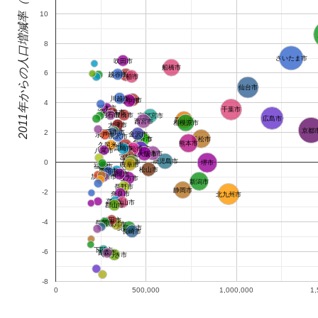
2011年からの人口増減率（％）
10
8
さいたま市
吹田市
船橋市
6
越谷市
岡崎市
柏市
仙台市
川越市
豊田市
豊中市
4
茨木市
千葉市
春日井市
明石市
豊橋市
宇都宮市
広島市
岡山市
西宮市
相模原市
大津市
京都
那覇市
2
四日市市
金沢市
水戸市
所沢市
浜松市
倉敷市
大分市
熊本市
久留米市
一宮市
尼崎市
福山市
高崎市
高松市
八尾市
姫路市
東大阪市
宮崎市
鹿児島市
富山市
0
堺市
岐阜市
福井市
松山市
前橋市
盛岡市
高槻市
加古川市
枚方市
新潟市
長野市
静岡市
-2
奈良市
北九州市
高知市
和歌山市
郡山市
秋田市
-4
長岡市
旭川市
横須賀市
長崎市
下関市
-6
青森市
いわき市
-8
0
500,000
1,000,000
1,